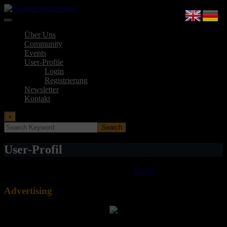
Springe
zum
Inhalt
German Rubbermen
Über Uns
Community
Events
User-Profile
Login
Registrierung
Newsletter
Kontakt
×
User-Profil
Login required to view this page. Please
Login
.
Advertising