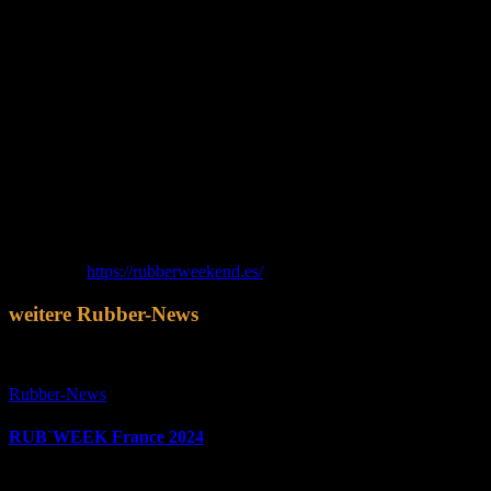
Unsere Freunde von den Barcelona Rubbermen laden vom 24. – 27.
Nov. 2022 zu ihrem jährlichen Gummi-Wochenende ein.
Nach mehr als einem Jahr freuen sie sich darauf, einander wieder in
Gummi zu sehen. Es wurde hart daran gearbeitet, die Veranstaltung
so gut wie möglich zu gestalten.
Das diesjährige Programm umfasst Veranstaltungen aller Art, von
gesellschaftlichen Veranstaltungen, bei denen Du Leute treffen
kannst, Spaß mit unserer geliebten Drag Bonnie Oui Laddie haben
kannst, eine Fahrt mit einem Bus genießen, um die
Weihnachtsbeleuchtung zu beobachten, oder weitere wilde Partys,
die und mehr auf Dich warten, #BRW22.
Alle Infos:
https://rubberweekend.es/
weitere Rubber-News
Rubber-News
RUB`WEEK France 2024