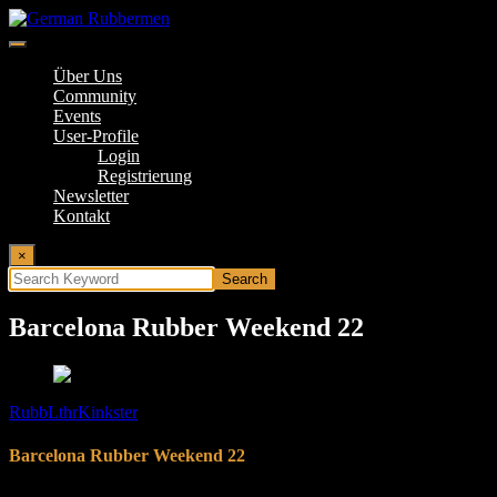
Springe
zum
Inhalt
German Rubbermen
Über Uns
Community
Events
User-Profile
Login
Registrierung
Newsletter
Kontakt
×
Barcelona Rubber Weekend 22
RubbLthrKinkster
Barcelona Rubber Weekend 22