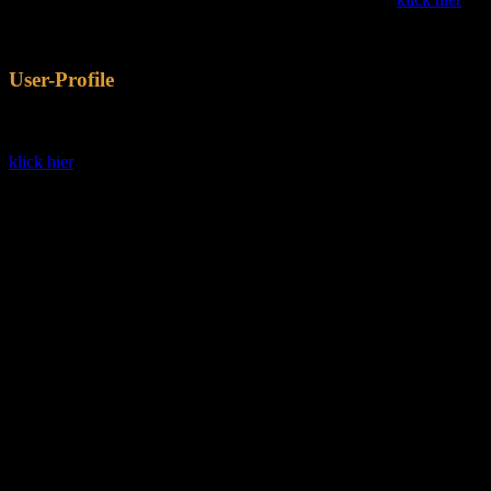
User-Profile
Auf unserer Website kannst Du dir auch ein gratis User-Profil
anlegen, um mit anderen Gummimännern in Kontakt zu treten >
klick hier
Cordes
bootlover
Rubbersub39
merrdo
LatexPl
RoughDevGuy
otterchris