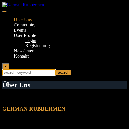
Springe
zum
Inhalt
German Rubbermen
Über Uns
Community
Events
User-Profile
Login
Registrierung
Newsletter
Kontakt
×
Über Uns
✩✩✩✩✩✩✩✩✩✩✩✩✩✩✩✩✩✩✩✩✩✩✩✩✩
GERMAN RUBBERMEN
Latex – Rubber – Gummi – Industrial – Caoutchouc