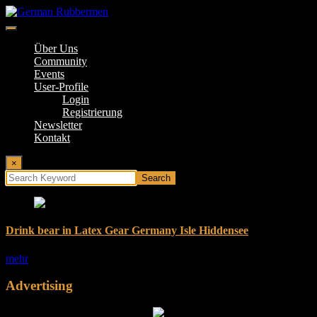
Springe
zum
Inhalt
German Rubbermen
Über Uns
Community
Events
User-Profile
Login
Registrierung
Newsletter
Kontakt
×
Drink bear in Latex Gear Germany Isle Hiddensee
mehr
Advertising