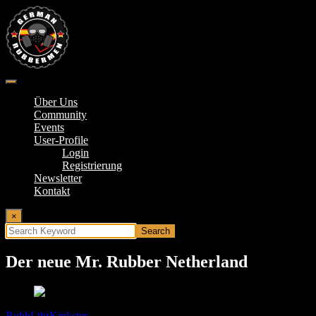
Springe
zum
Inhalt
German Rubbermen
Über Uns
Community
Events
User-Profile
Login
Registrierung
Newsletter
Kontakt
×
Der neue Mr. Rubber Netherland
RubbLthrKinkster