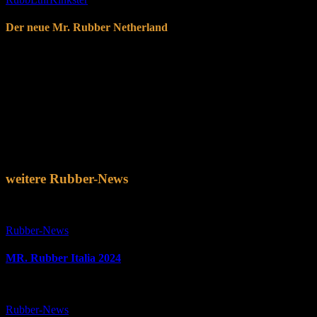
Der neue Mr. Rubber Netherland
Vom 26. bis 28. Mai 2023 fand das 2. Dutch Rubbermen Weekend in d
Das Besondere an dieser Ausgabe war, dass die Organisation des Wo
Highlight des Rubber-Weekends war die Wahl des Mr. Rubber Nethe
Dante hat gewonnen! Wir gratulieren ihm und wünschen nur das Best
weitere Rubber-News
Rubber-News
MR. Rubber Italia 2024
Rubber-News