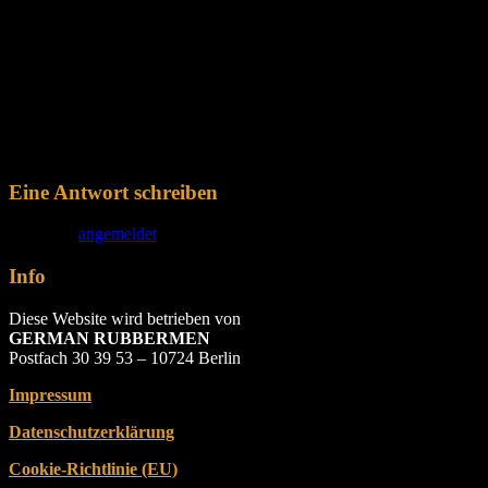
Das Lab Oratory lädt zur monatlichen Rubber-Party in dessen
Räumlichkeiten ein!
DRESS-CODE: RUBBER ONLY!
LAB ORATORY
Am Wriezener Bahnhof
10243 Berlin
Eine Antwort schreiben
Du musst
angemeldet
sein, um einen Kommentar abzugeben.
Info
Diese Website wird betrieben von
GERMAN RUBBERMEN
Postfach 30 39 53 – 10724 Berlin
Impressum
Datenschutzerklärung
Cookie-Richtlinie (EU)