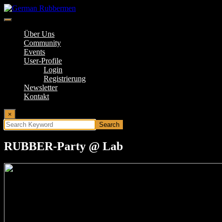
Springe
zum
Inhalt
German Rubbermen
Über Uns
Community
Events
User-Profile
Login
Registrierung
Newsletter
Kontakt
×
RUBBER-Party @ Lab